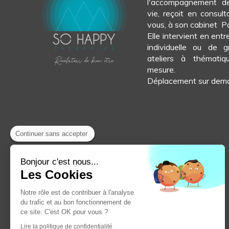
l'accompagnement d
vie, reçoit en consult
vous, à son cabinet Pa
Elle intervient en ent
individuelle ou de 
ateliers à thématiq
mesure.
Déplacement sur dem
Continuer sans accepter
Bonjour c'est nous...
Les Cookies
Notre rôle est de contribuer à l'analyse
du trafic et au bon fonctionnement de
ce site. C'est OK pour vous ?
Lire la politique de confidentialité