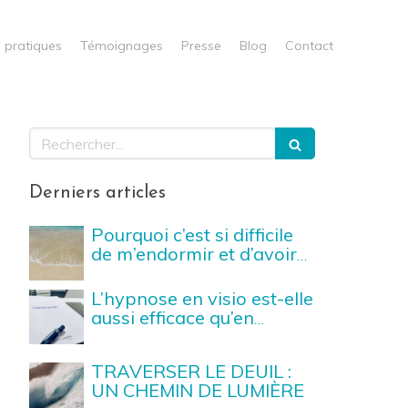
s pratiques
Témoignages
Presse
Blog
Contact
Rechercher
Derniers articles
Pourquoi c’est si difficile
de m’endormir et d’avoir
un sommeil profond et
récupérateur ?
L’hypnose en visio est-elle
aussi efficace qu’en
cabinet ? Ce qu'il faut
savoir avant de vous
TRAVERSER LE DEUIL :
lancer
UN CHEMIN DE LUMIÈRE