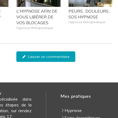
E
L'HYPNOSE AFIN DE
PEURS.. DOULEURS..
e
VOUS LIBÉRER DE
SOS HYPNOSE
VOS BLOCAGES
Hypnose thérapeutique
Hypnose thérapeutique
Laisser un commentaire
r
Mes pratiques
pécialisée dans
es étapes de la
Hypnose
ation, sur rendez
ris 17.
Soins énergétiques