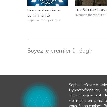
Comment renforcer
LE LÂCHER PRIS
son immunité
Hypnose thérapeutiqu
Hypnose thérapeutique
Soyez le premier à réagir
Sophie Lefevre Authie
Hypnothérapeute, s
l'accompagnement d
vie, reçoit en consult
vous, à son cabinet Pa