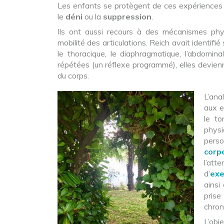
Les enfants se protègent de ces expérience
le
déni
ou la
suppression
.
Ils ont aussi recours à des mécanismes phy
mobilité des articulations. Reich avait identifié 
le thoracique, le diaphragmatique, l’abdomin
répétées (un réflexe programmé), elles devienn
du corps.
L’ana
aux e
le to
physi
perso
corp
l’at
d’
exe
ainsi
prise
chron
L’obj