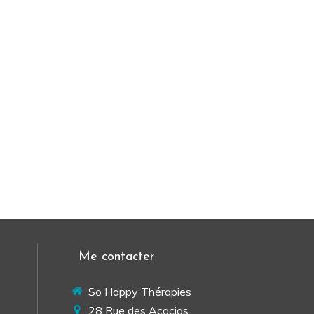
Me contacter
So Happy Thérapies
28 Rue des Acacias