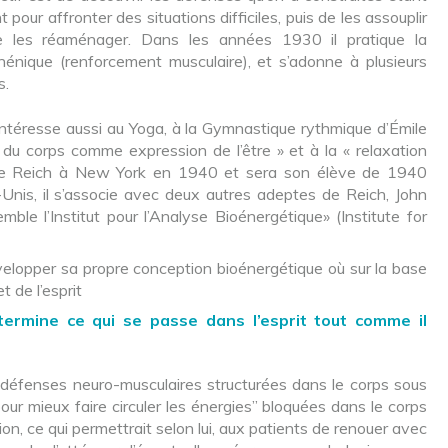
t pour affronter des situations difficiles, puis de les assouplir
e les réaménager. Dans les années 1930 il pratique la
thénique (renforcement musculaire), et s’adonne à plusieurs
s.
s’intéresse aussi au Yoga, à la Gymnastique rythmique d’Émile
du corps comme expression de l’être » et à la « relaxation
tre Reich à New York en 1940 et sera son élève de 1940
Unis, il s’associe avec deux autres adeptes de Reich, John
ble l’Institut pour l’Analyse Bioénergétique» (Institute for
évelopper sa propre conception bioénergétique où sur la base
t de l’esprit
termine ce qui se passe dans l’esprit tout comme il
es défenses neuro-musculaires structurées dans le corps sous
r mieux faire circuler les énergies” bloquées dans le corps
on, ce qui permettrait selon lui, aux patients de renouer avec