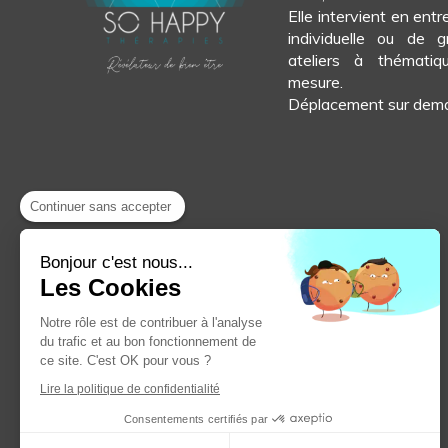
Elle intervient en ent
individuelle ou de 
ateliers à thématiq
mesure.
Déplacement sur dem
Continuer sans accepter
Bonjour c'est nous...
Les Cookies
Notre rôle est de contribuer à l'analyse
du trafic et au bon fonctionnement de
ce site. C'est OK pour vous ?
Lire la politique de confidentialité
Consentements certifiés par