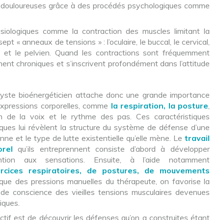
s douloureuses grâce à des procédés psychologiques comme
siologiques comme la contraction des muscles limitant la
sept « anneaux de tensions » : l’oculaire, le buccal, le cervical,
al et le pelvien. Quand les contractions sont fréquemment
ent chroniques et s’inscrivent profondément dans l’attitude
lyste bioénergéticien attache donc une grande importance
xpressions corporelles, comme
la respiration, la posture
,
n de la voix et le rythme des pas. Ces caractéristiques
ques lui révèlent la structure du système de défense d’une
nne et le type de lutte existentielle qu’elle mène. Le
travail
orel
qu’ils entreprennent consiste d’abord à développer
tention aux sensations. Ensuite, à l’aide notamment
rcices respiratoires, de postures, de mouvements
 que des pressions manuelles du thérapeute, on favorise la
 de conscience des vieilles tensions musculaires devenues
iques.
ectif est de découvrir les défenses qu’on a construites étant