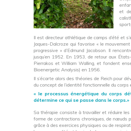
enfan
et d
calis
sport
Il est directeur athlétique de camps d’été et 
Jaques-Dalcroze qui favorise « le mouvement 
progressive » d’Edmund Jacobson. Il rencon
jusqu’en 1952. En 1953, de retour aux États-
Pierrakos et William Walling, et fondent ensem
Bioenergetic Analysis) en 1956.
Il s’écarte alors des théories de Reich pour d
du concept de l’identité fonctionnelle du corps e
« le processus énergétique du corps dé
détermine ce qui se passe dans le corps.»
Sa thérapie consiste à travailler et réduire l
forme de contractions chroniques, de nœuds pou
grâce à des exercices physiques ou de respirati