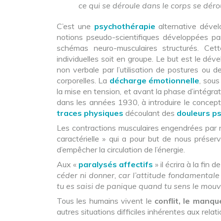
ce qui se déroule dans le corps se déroule 
C’est une
psychothérapie
alternative déve
notions pseudo-scientifiques développées par 
schémas neuro-musculaires structurés. Cet
individuelles soit en groupe. Le but est le dé
non verbale par l’utilisation de postures ou
corporelles. La
décharge émotionnelle
, sous
la mise en tension, et avant la phase d’intégrati
dans les années 1930, à introduire le concept
traces physiques
découlant des
douleurs p
Les contractions musculaires engendrées par no
caractérielle » qui a pour but de nous prése
d’empêcher la circulation de l’énergie.
Aux «
paralysés affectifs
» il écrira à la fin d
céder ni donner, car l’attitude fondamentale 
tu es saisi de panique quand tu sens le mouv
Tous les humains vivent le
conflit, le manqu
autres situations difficiles inhérentes aux relat