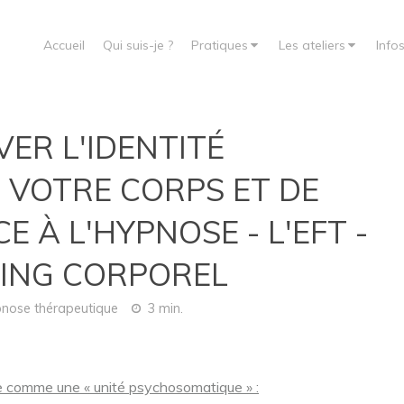
Accueil
Qui suis-je ?
Pratiques
Les ateliers
Info
R L'IDENTITÉ
 VOTRE CORPS ET DE
E À L'HYPNOSE - L'EFT -
CHING CORPOREL
nose thérapeutique
3 min.
e comme une « unité psychosomatique » :