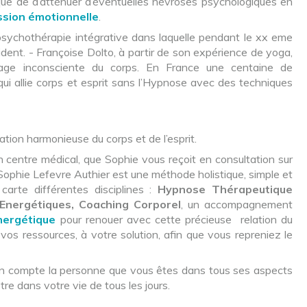
si que de d’atténuer d’éventuelles névroses psychologiques en
ession émotionnelle
.
psychothérapie intégrative dans laquelle pendant le xx eme
cident. - Françoise Dolto, à partir de son expérience de yoga,
mage inconsciente du corps. En France une centaine de
ui allie corps et esprit sans l’Hypnose avec des techniques
elation harmonieuse du corps et de l’esprit.
 centre médical, que Sophie vous reçoit en consultation sur
Sophie Lefevre Authier est une méthode holistique, simple et
carte différentes disciplines :
Hypnose Thérapeutique
s Energétiques, Coaching Corporel
, un accompagnement
nergétique
pour renouer avec cette précieuse relation du
 vos ressources, à votre solution, afin que vous repreniez le
s en compte la personne que vous êtes dans tous ses aspects
re dans votre vie de tous les jours.