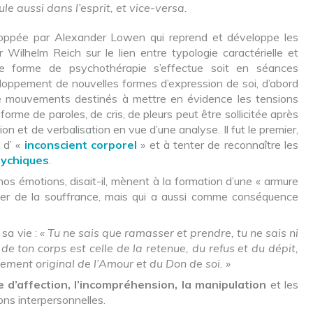
aussi dans l’esprit, et vice-versa.
loppée par Alexander Lowen qui reprend et développe les
Wilhelm Reich sur le lien entre typologie caractérielle et
te forme de psychothérapie s’effectue soit en séances
veloppement de nouvelles formes d’expression de soi, d’abord
 de mouvements destinés à mettre en évidence les tensions
 forme de paroles, de cris, de pleurs peut être sollicitée après
on et de verbalisation en vue d’une analyse. Il fut le premier,
 d’ «
inconscient corporel
» et à tenter de reconnaître les
sychiques
.
s émotions, disait-il, mènent à la formation d’une « armure
rver de la souffrance, mais qui a aussi comme conséquence
e sa vie :
« Tu ne sais que ramasser et prendre, tu ne sais ni
de ton corps est celle de la retenue, du refus et du dépit,
ement original de l’Amour et du Don de soi. »
e d’affection, l’incompréhension, la manipulation
et les
ions interpersonnelles.