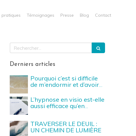
s pratiques
Témoignages
Presse
Blog
Contact
Rechercher
Derniers articles
Pourquoi c’est si difficile
de m’endormir et d’avoir
un sommeil profond et
récupérateur ?
L’hypnose en visio est-elle
aussi efficace qu’en
cabinet ? Ce qu'il faut
savoir avant de vous
TRAVERSER LE DEUIL :
lancer
UN CHEMIN DE LUMIÈRE