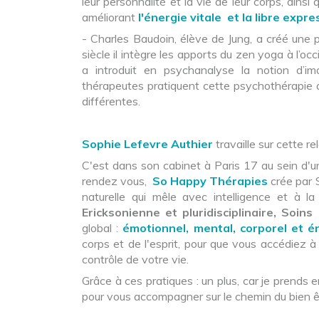
leur personnalité et la vie de leur corps, ain
améliorant
l'énergie vitale et la libre expr
- Charles Baudoin, élève de Jung, a créé une 
siècle il intègre les apports du zen yoga à l’oc
a introduit en psychanalyse la notion d’i
thérapeutes pratiquent cette psychothérapie q
différentes.
Sophie Lefevre Authier
travaille sur cette r
C'est dans son cabinet à Paris 17 au sein d'un
rendez vous,
So Happy Thérapies
crée par 
naturelle qui mêle avec intelligence et à la 
Ericksonienne et pluridisciplinaire, Soin
global :
émotionnel, mental, corporel et é
corps et de l'esprit, pour que vous accédiez à
contrôle de votre vie.
Grâce à ces pratiques : un plus, car je prend
pour vous accompagner sur le chemin du bien êt