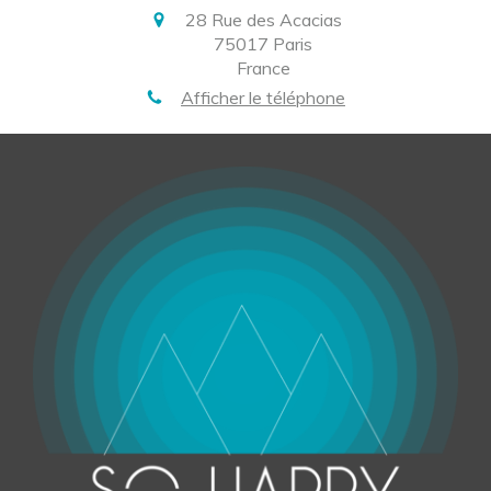
28 Rue des Acacias
75017
Paris
France
Afficher le téléphone